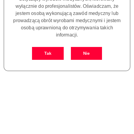
wyłącznie do profesjonalistów. Oświadczam, że
jestem osobą wykonującą zawód medyczny lub
prowadzącą obrót wyrobami medycznymi i jestem
osobą uprawnioną do otrzymywania takich
informacji.
SIGER LABEL PRINTER -
LIFEDENT Demineralizator
drukarka etykiet
Apollo FILL 2
Tak
Nie
3300.00
4900.00
Cena:
Cena: