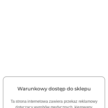
LIFEDENT - Zgrzewarka -
LIFEDENT LABEL PRINTER
Lifedent Sealing Machine
- drukarka etykiet
X330
3300.00
3300.00
Cena:
Cena:
Warunkowy dostęp do sklepu
Ta strona internetowa zawiera przekaz reklamowy
dotyczący wyrobów medycznych, kierowany