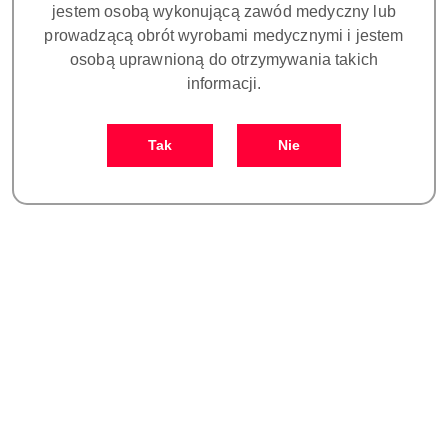
jestem osobą wykonującą zawód medyczny lub
prowadzącą obrót wyrobami medycznymi i jestem
Wariant
Wariant:
osobą uprawnioną do otrzymywania takich
informacji.
Tak
Nie
Ilość
szt.
Do koszyka
Zamówienie: kom. +48 693 465 185
Zostaw telefon
Dostępność
Czas realizacji
i
30 dni
zamówienia do:
dostawa
Wyślij
Cena przesyłki:
25