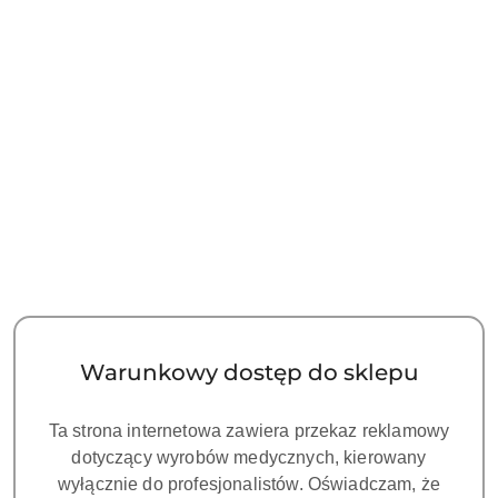
NAZWA
PRODUCENTA:
TEALTH
Szybkozłączka ze światłem typu
Kavo
Symbol:
TE CK21-H8-04
Dostępność:
CZEKAMY NA DOSTAWĘ!
Warunkowy dostęp do sklepu
cena:
470.00
Ta strona internetowa zawiera przekaz reklamowy
dotyczący wyrobów medycznych, kierowany
wyłącznie do profesjonalistów. Oświadczam, że