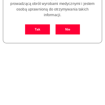
prowadzącą obrót wyrobami medycznymi i jestem
osobą uprawnioną do otrzymywania takich
Dane adresowe
informacji.
O sklepie
Tak
Nie
Dostawa i płatności
Newsletter