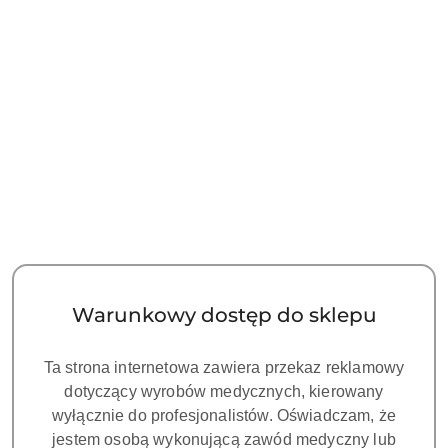
Przejdź do treści głównej
Przejdź do wyszukiwarki
Przejdź do moje konto
Przejdź do menu głównego
Przejdź do stopki
Wyróżnione elementy
Pomiń wyróżnione elementy
Producent - PIOCREATE
Liczba produktów:
0
Kategorie
Filtruj
Warunkowy dostęp do sklepu
Brak produktów do wyświetlenia
Ta strona internetowa zawiera przekaz reklamowy
dotyczący wyrobów medycznych, kierowany
wyłącznie do profesjonalistów. Oświadczam, że
jestem osobą wykonującą zawód medyczny lub