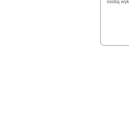
osobą wyk
ZĘBY TRENINGOWE
AKCESORIA I CZEŚCI
ENDODONCJA
PIEZOCHIRURGIA
KOŃCÓWKI DO
PIEZOCHIRURGII
KOŃCÓWKI DO
PIEZOCHIRURGII REFINE
(MECTRON)
FIZJODYSPENSERY
LAMPY POLIMERYZACYJNE
TOMOGRAFY 3D