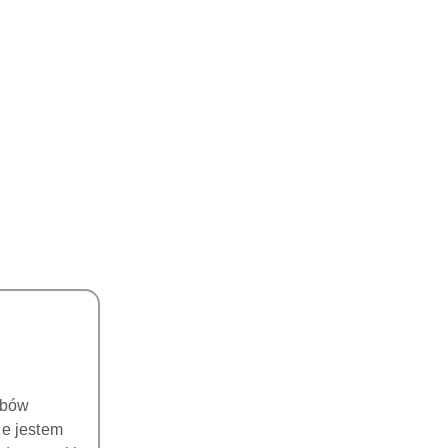
obów
że jestem