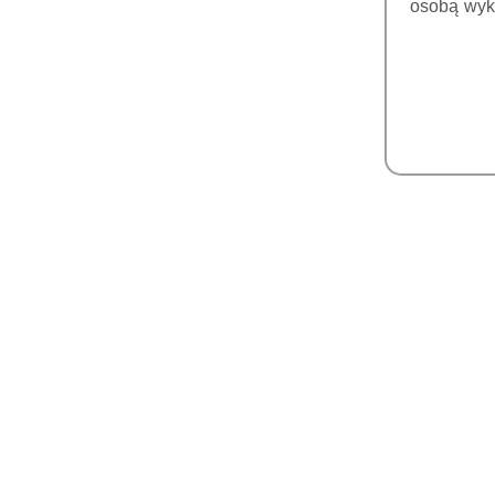
osobą wyk
ENDOMOTORY
SYSTEMY OBTURACJI
TIPY DO SKALERA ENDO
ZĘBY TRENINGOWE
AKCESORIA I CZEŚCI
ENDODONCJA
PIEZOCHIRURGIA
KOŃCÓWKI DO
PIEZOCHIRURGII
KOŃCÓWKI DO
PIEZOCHIRURGII REFINE
(MECTRON)
FIZJODYSPENSERY