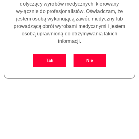
dotyczący wyrobów medycznych, kierowany
wyłącznie do profesjonalistów. Oświadczam, że
jestem osobą wykonującą zawód medyczny lub
prowadzącą obrót wyrobami medycznymi i jestem
osobą uprawnioną do otrzymywania takich
informacji.
ZUMAX OMS3200 R2-
ZUMAX OMS3200 R2-
Tak
Nie
Statyw stały, Tor wizyjny,
Statyw stały, ANTIREFLECT,
kamera 4K, Inverted Mirror
FLUODET, Pokrętło PD,
137900.00
142900.00
+ Foldable adapter Pokrętło
VARIODIST, Ramię 850mm
Cena:
Cena:
PD, VARIODIST, Ramię
850mm