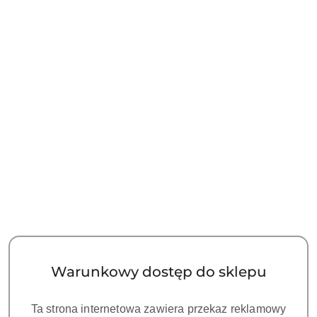
(rosnąco).
ZUMAX OMS3200 R2-
ZUMAX OMS3200 R2-
Statyw stały, Tor wizyjny,
Statyw stały, Tor wizyjny 4K,
kamera 4K, Pokrętło PD,
MAGPLUS 1.5, Pokrętło PD,
128900.00
131700.00
VARIODIST, Ramię 850mm
VARIODIST, Ramię 850mm
Cena:
Cena:
Warunkowy dostęp do sklepu
Ta strona internetowa zawiera przekaz reklamowy