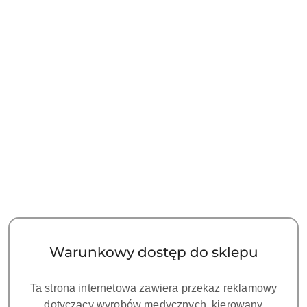
TIP SB1 DO PREPARACJI
TIP SB2 DO PREPARACJI
STANDARD EMS
STANDARD EMS
104.00
104.00
Cena:
Cena:
Warunkowy dostęp do sklepu
Ta strona internetowa zawiera przekaz reklamowy
dotyczący wyrobów medycznych, kierowany