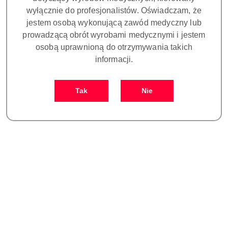
wyłącznie do profesjonalistów. Oświadczam, że
jestem osobą wykonującą zawód medyczny lub
prowadzącą obrót wyrobami medycznymi i jestem
osobą uprawnioną do otrzymywania takich
informacji.
TIP SB3 DO PREPARACJI
TIP G30 DO PREPARACJI
STANDARD EMS
STANDARD
Tak
Nie
WOODPECKER/EMS
104.00
191.00
Cena:
Cena: