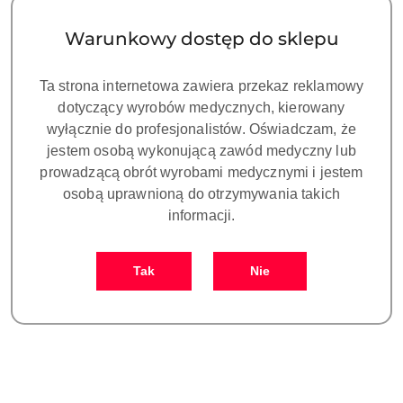
Warunkowy dostęp do sklepu
Ta strona internetowa zawiera przekaz reklamowy
dotyczący wyrobów medycznych, kierowany
wyłącznie do profesjonalistów. Oświadczam, że
jestem osobą wykonującą zawód medyczny lub
prowadzącą obrót wyrobami medycznymi i jestem
osobą uprawnioną do otrzymywania takich
informacji.
Tip do skalera 42A
Tip do skalera 43A
Tak
Nie
235.00
235.00
Cena:
Cena: