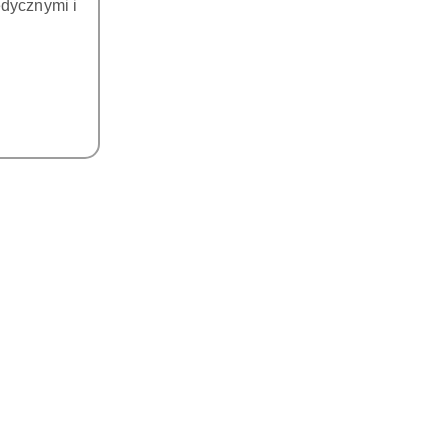
dycznymi i
DO KOSZYKA
DO KOSZYKA
TIP PD11 DO
TIP PD18 DO
ODONTOLOGII SYSTEM
PERIODONTOLOGII SYSTEM
SATELEC I NSK
SATELEC I NSK
122.00
122.00
Cena:
Cena: