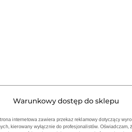
 KOSZYKA
DO KOSZYKA
skalera PD3
Tip do skalera PD4
PERI
11.00
111.00
Cena:
Cena:
Warunkowy dostęp do sklepu
strona internetowa zawiera przekaz reklamowy dotyczący wyr
ch, kierowany wyłącznie do profesjonalistów. Oświadczam, 