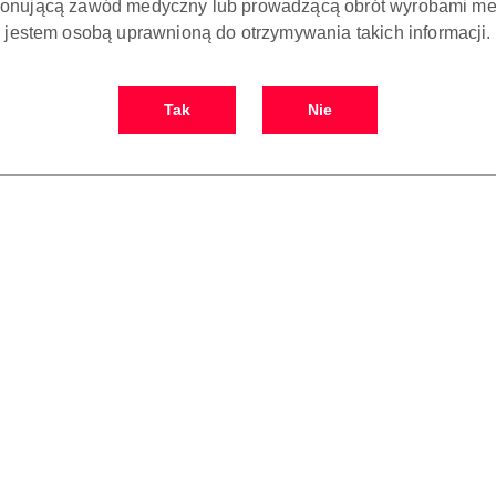
onującą zawód medyczny lub prowadzącą obrót wyrobami me
jestem osobą uprawnioną do otrzymywania takich informacji.
Tak
Nie
 KOSZYKA
DO KOSZYKA
ka PD8 DO
TIP PD10 DO
LOGII SYSTEM
PERIODONTOLOGII SYSTEM
PERI
EC I NSK
SATELEC I NSK
22.00
122.00
Cena:
Cena: