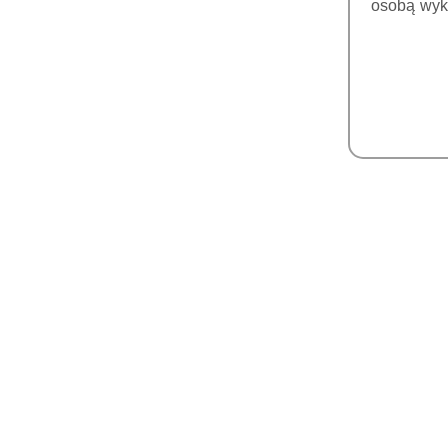
osobą wyk
PIEZOCHIRURGIA
KOŃCÓWKI DO
PIEZOCHIRURGII
KOŃCÓWKI DO
DO
Końców
PIEZOCHIRURGII REFINE
PERIODONTO
(MECTRON)
SATEL
1
FIZJODYSPENSERY
LAMPY POLIMERYZACYJNE
TOMOGRAFY 3D
ZESTAWY RTG +
RADIOGRAFIA
RTG WEWNĄTRZUSTNE