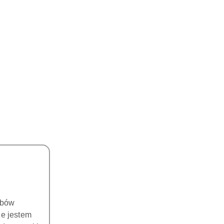
DO KOSZYKA
DO KOSZYKA
TIP PD2LT DO
TIP PD2RT DO
ODONTOLOGII SYSTEM
PERIODONTOLOGII SYSTEM
SATELEC I NSK
SATELEC i NSK
113.00
113.00
Cena:
Cena:
obów
że jestem