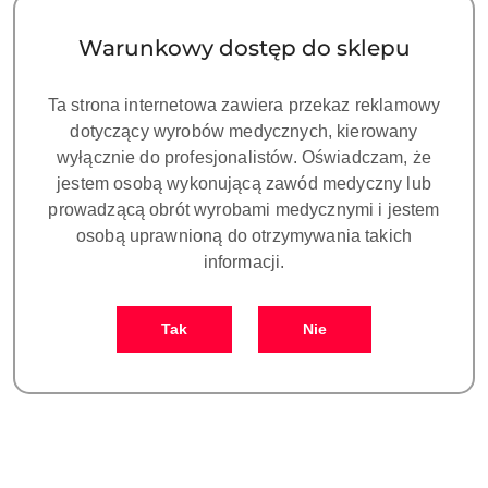
(rosnąco).
Warunkowy dostęp do sklepu
Ta strona internetowa zawiera przekaz reklamowy
dotyczący wyrobów medycznych, kierowany
wyłącznie do profesjonalistów. Oświadczam, że
jestem osobą wykonującą zawód medyczny lub
prowadzącą obrót wyrobami medycznymi i jestem
osobą uprawnioną do otrzymywania takich
informacji.
ZUMAX OMS1800-Jezdny
Tak
Nie
ZOOM z regulacją płynną,
Binokular 180˚ z regulacją
55100.00
PD, VARIODIST,
Cena:
Zbalansowane remię.