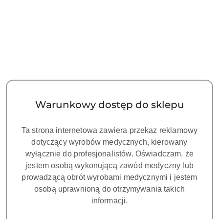
(rosnąco).
Warunkowy dostęp do sklepu
Ta strona internetowa zawiera przekaz reklamowy
ZUMAX OMS3200 R2-
ZUMAX OMS3200 R2-
dotyczący wyrobów medycznych, kierowany
Sufitowy, Tor wizyjny 3D,
Sufitowy, Tor wizyjny 3D,
wyłącznie do profesjonalistów. Oświadczam, że
kamera 4K, Pokrętło PD,
kamera 4K, MAGPLUS 1.5,
jestem osobą wykonującą zawód medyczny lub
168500.00
171300.00
VARIODIST, Ramię 850mm
Pokrętło PD, VARIODIST,
Cena:
Cena:
prowadzącą obrót wyrobami medycznymi i jestem
Ramię 850mm
osobą uprawnioną do otrzymywania takich
informacji.