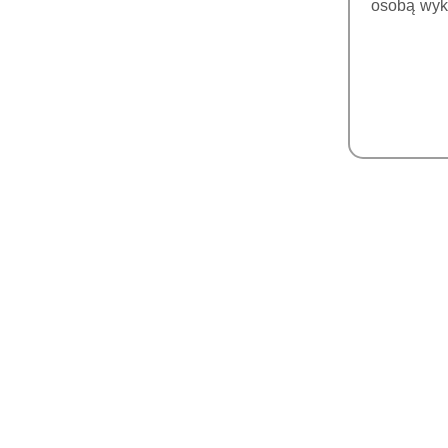
osobą wyk
(MECTRON)
FIZJODYSPENSERY
LAMPY POLIMERYZACYJNE
TOMOGRAFY 3D
ZESTAWY RTG +
RADIOGRAFIA
RTG WEWNĄTRZUSTNE
RADIOGRAFIA CYFROWA
(CZUJNIKI/SENSORY)
SKANERY PŁYTEK
FOSFOROWYCH
MONITORY MEDYCZNE
DICOM