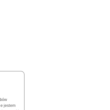
obów
że jestem