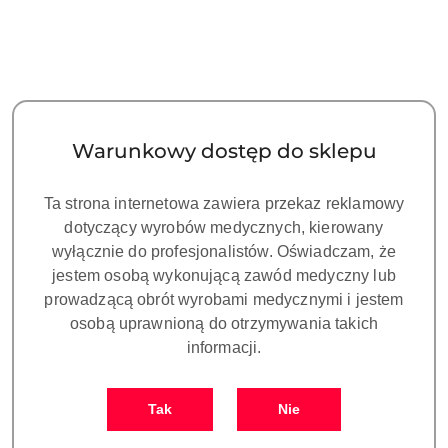
Pilniki endodontyczne do
Pilniki endodontyczne do
ENDO CHUCK U-FILE, 30#
ENDO CHUCK U-FILE, 35#
(Niebieskie) Woodpecker - 6
(Zielone) Woodpecker - 6
46.00
46.00
szt.
szt.
Cena:
Cena:
Warunkowy dostęp do sklepu
Ta strona internetowa zawiera przekaz reklamowy
dotyczący wyrobów medycznych, kierowany
wyłącznie do profesjonalistów. Oświadczam, że
jestem osobą wykonującą zawód medyczny lub
prowadzącą obrót wyrobami medycznymi i jestem
osobą uprawnioną do otrzymywania takich
informacji.
Pilniki endodontyczne do
Pilniki endodontyczne do
ENDO CHUCK U-FILE, 40#
ENDO CHUCK U-FILE, 15#
Tak
Nie
(Czarne) Woodpecker - 6
(Białe) REFINE - 6 szt.
46.00
83.00
szt.
Cena:
Cena: