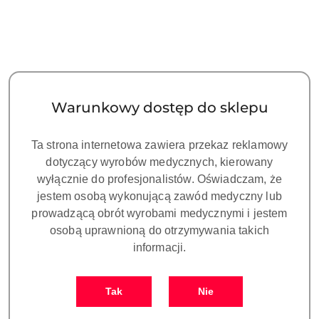
TIP P52T DO SKALINGU
TIP P53L DO SKALINGU
DO SKALERA PT5, PT-A
PT-A, PT5 (WOODPECKER)
(WOODPECKER)
243.00
243.00
Cena:
Cena:
Warunkowy dostęp do sklepu
Ta strona internetowa zawiera przekaz reklamowy
dotyczący wyrobów medycznych, kierowany
wyłącznie do profesjonalistów. Oświadczam, że
jestem osobą wykonującą zawód medyczny lub
prowadzącą obrót wyrobami medycznymi i jestem
osobą uprawnioną do otrzymywania takich
informacji.
TIP P53R DO SKALINGU
TIP P54R DO SKALERA
PT-A, PT5 (WOODPECKER)
PT3, PT5, PT-A
Tak
Nie
(WOODPECKER)
243.00
243.00
Cena:
Cena: