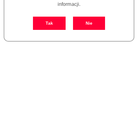
informacji.
Tak
Nie
TIP G4T DO SKALINGU
TIP G5T DO SKALINGU
STANDARD
STANDARD
WOODPECKER/EMS
WOODPECKER/EMS
70.00
70.00
(ZŁOTY)
(ZŁOTY)
Cena:
Cena: