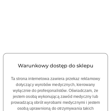
69.00
69.00
Cena:
Cena:
Warunkowy dostęp do sklepu
TIP DO SKALERA G8
TIP G3T DO SKALINGU
Ta strona internetowa zawiera przekaz reklamowy
STANDARD
dotyczący wyrobów medycznych, kierowany
WOODPECKER/EMS
69.00
70.00
wyłącznie do profesjonalistów. Oświadczam, że
(ZŁOTY)
Cena:
Cena:
jestem osobą wykonującą zawód medyczny lub
prowadzącą obrót wyrobami medycznymi i jestem
osobą uprawnioną do otrzymywania takich