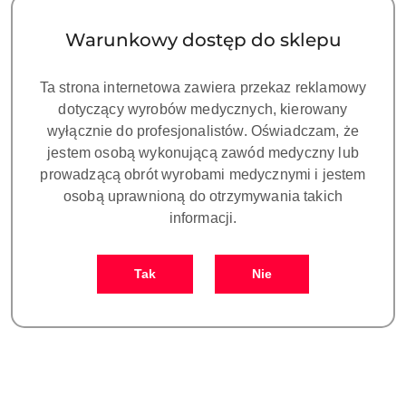
(rosnąco).
Warunkowy dostęp do sklepu
Ta strona internetowa zawiera przekaz reklamowy
dotyczący wyrobów medycznych, kierowany
wyłącznie do profesjonalistów. Oświadczam, że
jestem osobą wykonującą zawód medyczny lub
prowadzącą obrót wyrobami medycznymi i jestem
osobą uprawnioną do otrzymywania takich
informacji.
ZUMAX OMS1800-Sufitowy,
Tak
Nie
ZOOM z regulacją płynną,
Kamerą 4K, .Binokular 180˚
70600.00
z regulacją PD. VARIODIST,
Cena:
Zbalansowane ramię.