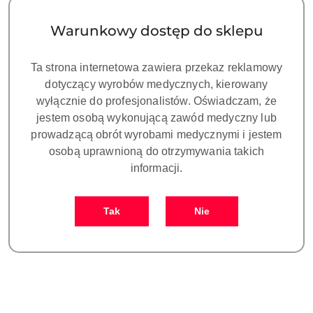
(rosnąco).
Warunkowy dostęp do sklepu
Ta strona internetowa zawiera przekaz reklamowy
dotyczący wyrobów medycznych, kierowany
wyłącznie do profesjonalistów. Oświadczam, że
jestem osobą wykonującą zawód medyczny lub
prowadzącą obrót wyrobami medycznymi i jestem
osobą uprawnioną do otrzymywania takich
informacji.
ZUMAX OMS1800-Sufitowy,
Tak
Nie
ZOOM z regulacją płynną,
Binokular 180˚ z regulacją
56700.00
PD. VARIODIST,
Cena:
Zbalansowane ramię.