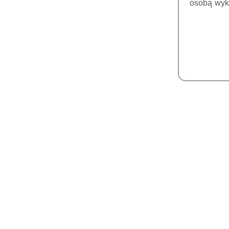
osobą wyk
PIEZOCHIRURGII REFINE
(MECTRON)
FIZJODYSPENSERY
LAMPY POLIMERYZACYJNE
TOMOGRAFY 3D
ZESTAWY RTG +
RADIOGRAFIA
RTG WEWNĄTRZUSTNE
RADIOGRAFIA CYFROWA
(CZUJNIKI/SENSORY)
SKANERY PŁYTEK
FOSFOROWYCH
MONITORY MEDYCZNE