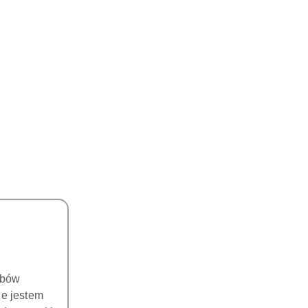
obów
że jestem