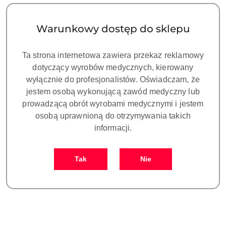
długość 25mm ( 6 szt./opak)
długość 31mm ( 6 szt./opak)
Cena:
Cena:
Warunkowy dostęp do sklepu
Ta strona internetowa zawiera przekaz reklamowy
dotyczący wyrobów medycznych, kierowany
wyłącznie do profesjonalistów. Oświadczam, że
jestem osobą wykonującą zawód medyczny lub
prowadzącą obrót wyrobami medycznymi i jestem
osobą uprawnioną do otrzymywania takich
informacji.
STAINLESS STEEL K FILES
STAINLESS STEEL K FILES
- pilniki stalowe do ręcznego
- pilniki stalowe do ręcznego
Tak
Nie
opracowania kanału zęba -
opracowania kanału zęba -
32.00
32.00
długość 31mm ( 6 szt./opak)
długość 31mm ( 6 szt./opak)
Cena:
Cena: