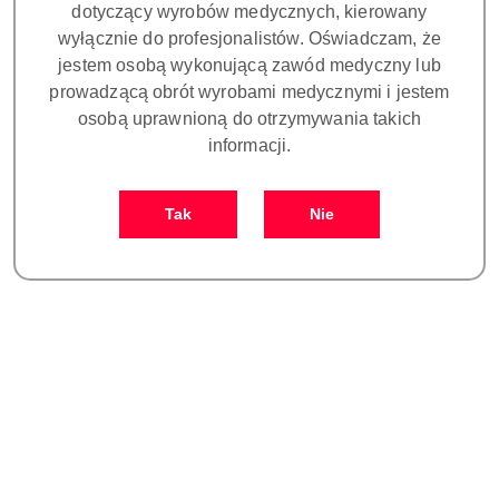
dotyczący wyrobów medycznych, kierowany
wyłącznie do profesjonalistów. Oświadczam, że
jestem osobą wykonującą zawód medyczny lub
prowadzącą obrót wyrobami medycznymi i jestem
osobą uprawnioną do otrzymywania takich
informacji.
TIP G4T DO SKALINGU
TIP G5T DO SKALINGU
STANDARD
STANDARD
Tak
Nie
WOODPECKER/EMS
WOODPECKER/EMS
70.00
70.00
(ZŁOTY)
(ZŁOTY)
Cena:
Cena: