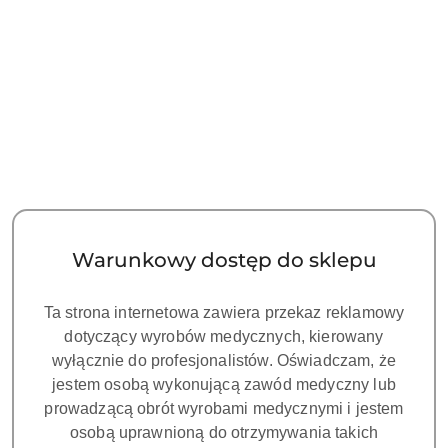
Pilniki maszynowe TG6,
Pilniki maszynowe TG6,
rozmiar: T3#30 (niebieskie),
rozmiar: V0-T3
długość: 25 mm,
(asortyment), długość: 21
122.00
122.00
opakowanie 6szt.
mm, opakowanie 6szt.
Cena:
Cena:
Warunkowy dostęp do sklepu
Ta strona internetowa zawiera przekaz reklamowy
dotyczący wyrobów medycznych, kierowany
wyłącznie do profesjonalistów. Oświadczam, że
jestem osobą wykonującą zawód medyczny lub
prowadzącą obrót wyrobami medycznymi i jestem
osobą uprawnioną do otrzymywania takich