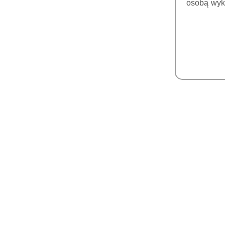
FOSFOROWYCH
osobą wyk
MONITORY MEDYCZNE
DICOM
FARTUCHY I PARAWANY
POZYCJONERY
SOREDEX MATERIAŁY
SKANERY
WEWNĄTRZUSTNE
DRUKARKI 3D DO
GABINETÓW
ŻYWICE DO DRUKU 3D
FARBKI I GLAZURY DO
CHARAKTERYZACJI