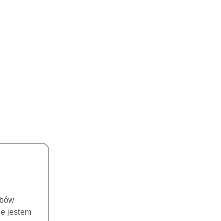
obów
że jestem