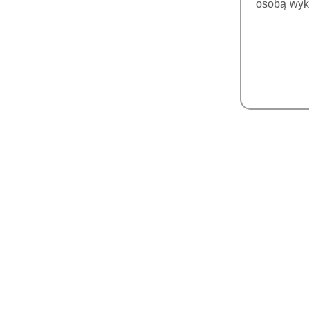
FOSFOROWYCH
osobą wyk
MONITORY MEDYCZNE
DICOM
FARTUCHY I PARAWANY
POZYCJONERY
SOREDEX MATERIAŁY
SKANERY
WEWNĄTRZUSTNE
DRUKARKI 3D DO
GABINETÓW
ŻYWICE DO DRUKU 3D
FARBKI I GLAZURY DO
CHARAKTERYZACJI