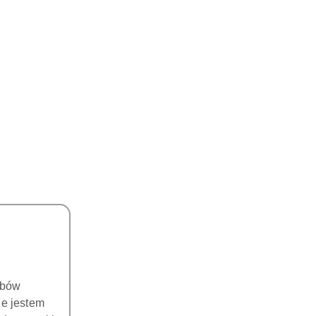
obów
że jestem