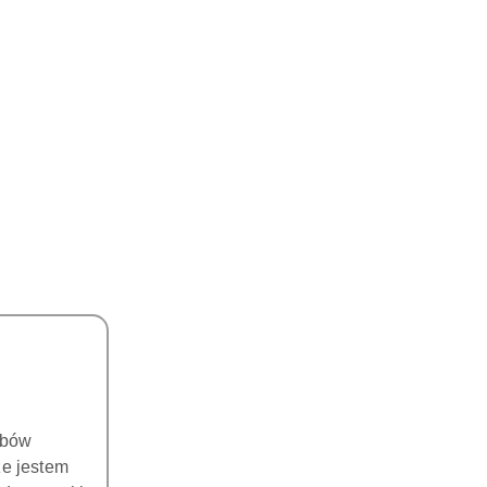
obów
że jestem