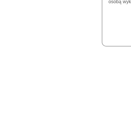
osobą wyk
FOSFOROWYCH
MONITORY MEDYCZNE
DICOM
FARTUCHY I PARAWANY
POZYCJONERY
SOREDEX MATERIAŁY
SKANERY
WEWNĄTRZUSTNE
DRUKARKI 3D DO
GABINETÓW
ŻYWICE DO DRUKU 3D
FARBKI I GLAZURY DO
CHARAKTERYZACJI