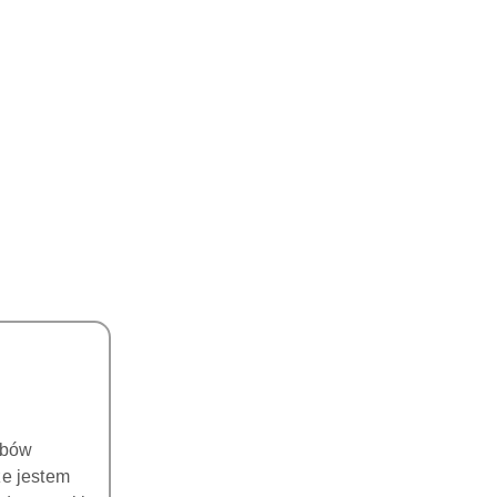
obów
że jestem