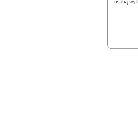
FOSFOROWYCH
osobą wyk
MONITORY MEDYCZNE
DICOM
FARTUCHY I PARAWANY
POZYCJONERY
SOREDEX MATERIAŁY
SKANERY
WEWNĄTRZUSTNE
DRUKARKI 3D DO
GABINETÓW
ŻYWICE DO DRUKU 3D
FARBKI I GLAZURY DO
CHARAKTERYZACJI