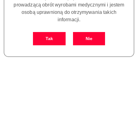
prowadzącą obrót wyrobami medycznymi i jestem
osobą uprawnioną do otrzymywania takich
Dane adresowe
informacji.
O sklepie
Tak
Nie
Dostawa i płatności
Newsletter