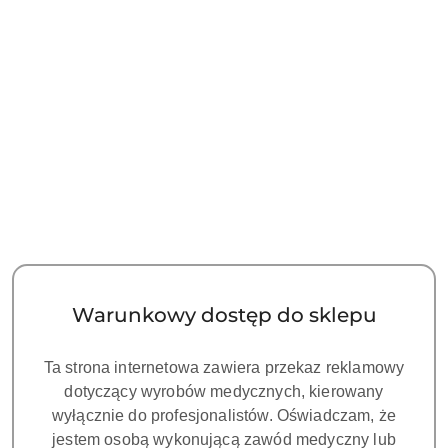
Przejdź do treści głównej
Przejdź do wyszukiwarki
Przejdź do moje konto
Przejdź do menu głównego
Przejdź do stopki
Wyróżnione elementy
Pomiń wyróżnione elementy
PLEX V PLUS
Liczba produktów:
0
Kategorie
Filtruj
Warunkowy dostęp do sklepu
Brak produktów do wyświetlenia
Ta strona internetowa zawiera przekaz reklamowy
dotyczący wyrobów medycznych, kierowany
wyłącznie do profesjonalistów. Oświadczam, że
jestem osobą wykonującą zawód medyczny lub