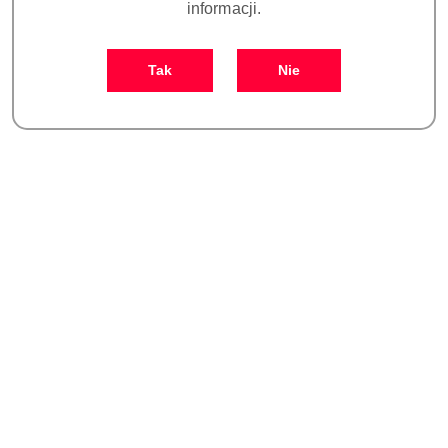
informacji.
Tip do piezochirurgii UC4
Tip do piezochirurgii UC5
Tak
Nie
182.00
182.00
Cena:
Cena:
Tip do piezochirurgii UC6
Tip do piezochirurgii UC7
182.00
182.00
Cena:
Cena: