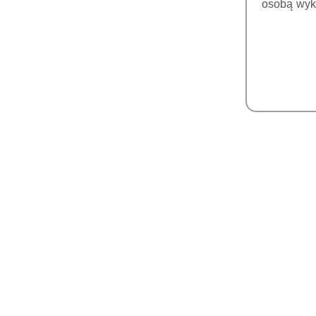
FOSFOROWYCH
osobą wyk
MONITORY MEDYCZNE
DICOM
FARTUCHY I PARAWANY
POZYCJONERY
SOREDEX MATERIAŁY
SKANERY
WEWNĄTRZUSTNE
DRUKARKI 3D DO
GABINETÓW
ŻYWICE DO DRUKU 3D
FARBKI I GLAZURY DO
CHARAKTERYZACJI