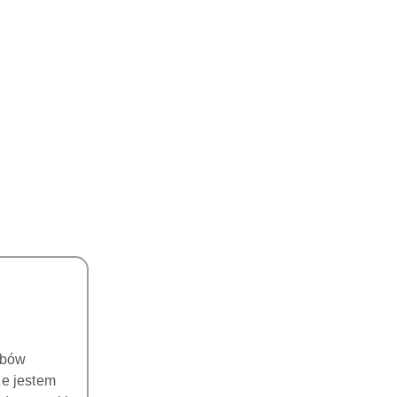
obów
że jestem