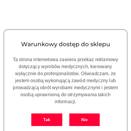
Unit stomatologiczny SIGER
Unit stomatologiczny SIGER
U200 - M1 - V3 - CONTI -
U200 - M1 - V2 - INTER -
STANDARD
SOFT
53400.00
54700.00
Cena:
Cena:
Warunkowy dostęp do sklepu
Ta strona internetowa zawiera przekaz reklamowy
dotyczący wyrobów medycznych, kierowany
wyłącznie do profesjonalistów. Oświadczam, że
jestem osobą wykonującą zawód medyczny lub
prowadzącą obrót wyrobami medycznymi i jestem
osobą uprawnioną do otrzymywania takich
informacji.
Unit stomatologiczny SIGER
Unit stomatologiczny SIGER
U200 - M1 - V2 - CONTI -
U200 - M1 - V3 - INTER -
Tak
Nie
SOFT
SOFT
54800.00
55500.00
Cena:
Cena: